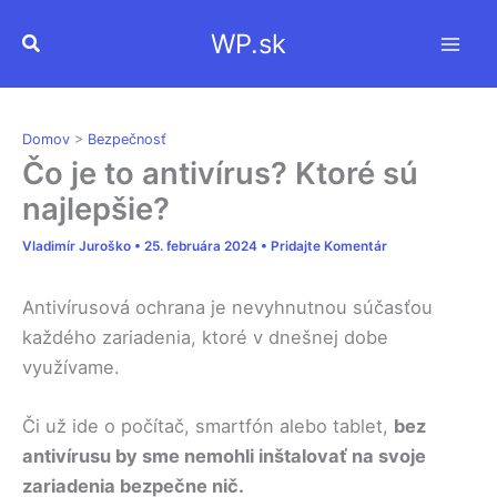
Preskočiť
WP.sk
Hľadať
na
obsah
Domov
>
Bezpečnosť
Čo je to antivírus? Ktoré sú
najlepšie?
Vladimír Juroško
•
25. februára 2024
•
Pridajte Komentár
Antivírusová ochrana je nevyhnutnou súčasťou
každého zariadenia, ktoré v dnešnej dobe
využívame.
Či už ide o počítač, smartfón alebo tablet,
bez
antivírusu by sme nemohli inštalovať na svoje
zariadenia bezpečne nič.