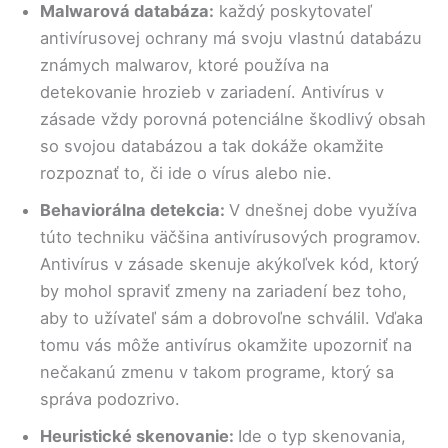
Malwarová databáza:
každý poskytovateľ
antivírusovej ochrany má svoju vlastnú databázu
známych malwarov, ktoré používa na
detekovanie hrozieb v zariadení. Antivírus v
zásade vždy porovná potenciálne škodlivý obsah
so svojou databázou a tak dokáže okamžite
rozpoznať to, či ide o vírus alebo nie.
Behaviorálna detekcia:
V dnešnej dobe využíva
túto techniku väčšina antivírusových programov.
Antivírus v zásade skenuje akýkoľvek kód, ktorý
by mohol spraviť zmeny na zariadení bez toho,
aby to užívateľ sám a dobrovoľne schválil. Vďaka
tomu vás môže antivírus okamžite upozorniť na
nečakanú zmenu v takom programe, ktorý sa
správa podozrivo.
Heuristické skenovanie:
Ide o typ skenovania,