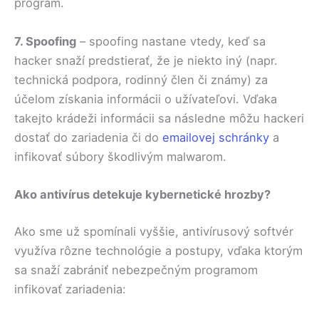
program.
7. Spoofing
– spoofing nastane vtedy, keď sa
hacker snaží predstierať, že je niekto iný (napr.
technická podpora, rodinný člen či známy) za
účelom získania informácii o užívateľovi. Vďaka
takejto krádeži informácii sa následne môžu hackeri
dostať do zariadenia či do
emailovej schránky
a
infikovať súbory škodlivým malwarom.
Ako antivírus detekuje kybernetické hrozby?
Ako sme už spomínali vyššie, antivírusový softvér
využíva rôzne technológie a postupy, vďaka ktorým
sa snaží zabrániť nebezpečným programom
infikovať zariadenia: