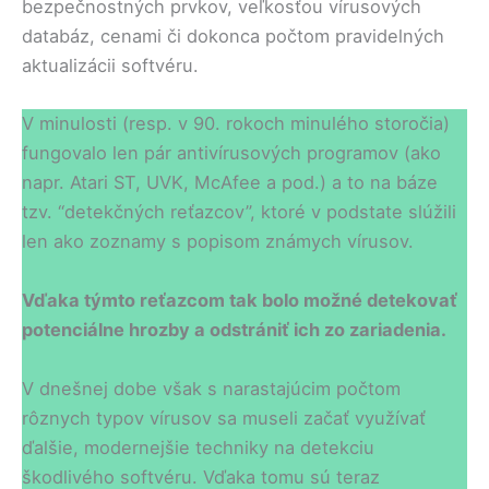
bezpečnostných prvkov, veľkosťou vírusových
databáz, cenami či dokonca počtom pravidelných
aktualizácii softvéru.
V minulosti (resp. v 90. rokoch minulého storočia)
fungovalo len pár antivírusových programov (ako
napr. Atari ST, UVK, McAfee a pod.) a to na báze
tzv. “detekčných reťazcov”, ktoré v podstate slúžili
len ako zoznamy s popisom známych vírusov.
Vďaka týmto reťazcom tak bolo možné detekovať
potenciálne hrozby a odstrániť ich zo zariadenia.
V dnešnej dobe však s narastajúcim počtom
rôznych typov vírusov sa museli začať využívať
ďalšie, modernejšie techniky na detekciu
škodlivého softvéru. Vďaka tomu sú teraz