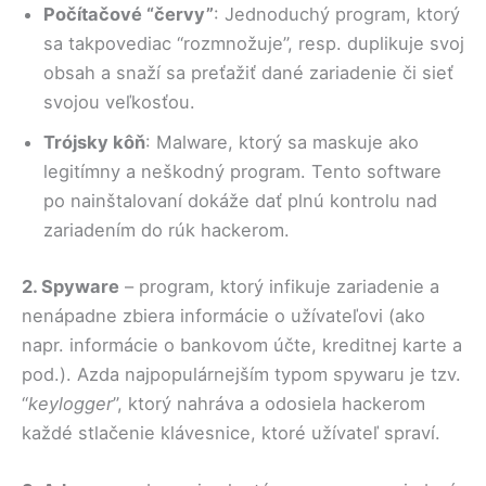
Počítačové “červy”
: Jednoduchý program, ktorý
sa takpovediac “rozmnožuje”, resp. duplikuje svoj
obsah a snaží sa preťažiť dané zariadenie či sieť
svojou veľkosťou.
Trójsky kôň
: Malware, ktorý sa maskuje ako
legitímny a neškodný program. Tento software
po nainštalovaní dokáže dať plnú kontrolu nad
zariadením do rúk hackerom.
2. Spyware
– program, ktorý infikuje zariadenie a
nenápadne zbiera informácie o užívateľovi (ako
napr. informácie o bankovom účte, kreditnej karte a
pod.). Azda najpopulárnejším typom spywaru je tzv.
“
keylogger
”, ktorý nahráva a odosiela hackerom
každé stlačenie klávesnice, ktoré užívateľ spraví.