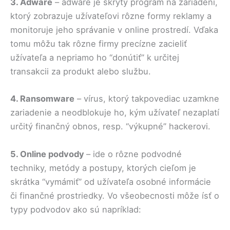
3. Adware
– adware je skrytý program na zariadení,
ktorý zobrazuje užívateľovi rôzne formy reklamy a
monitoruje jeho správanie v online prostredí. Vďaka
tomu môžu tak rôzne firmy precízne zacieliť
užívateľa a nepriamo ho “donútiť” k určitej
transakcii za produkt alebo službu.
4. Ransomware
– vírus, ktorý takpovediac uzamkne
zariadenie a neodblokuje ho, kým užívateľ nezaplatí
určitý finančný obnos, resp. “výkupné” hackerovi.
5. Online podvody
– ide o rôzne podvodné
techniky, metódy a postupy, ktorých cieľom je
skrátka “vymámiť” od užívateľa osobné informácie
či finančné prostriedky. Vo všeobecnosti môže ísť o
typy podvodov ako sú napríklad: