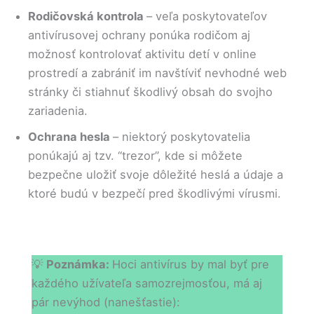
Rodičovská kontrola
– veľa poskytovateľov
antivírusovej ochrany ponúka rodičom aj
možnosť kontrolovať aktivitu detí v online
prostredí a zabrániť im navštíviť nevhodné web
stránky či stiahnuť škodlivý obsah do svojho
zariadenia.
Ochrana hesla
– niektorý poskytovatelia
ponúkajú aj tzv. “trezor”, kde si môžete
bezpečne uložiť svoje dôležité heslá a údaje a
ktoré budú v bezpečí pred škodlivými vírusmi.
💡
Poznámka:
Hoci antivírus by mal byť pre
každého užívateľa samozrejmosťou, má aj
pár nevýhod (nanešťastie):