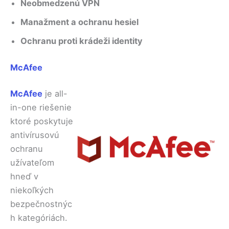
Neobmedzenú VPN
Manažment a ochranu hesiel
Ochranu proti krádeži identity
McAfee
McAfee
je all-
in-one riešenie
ktoré poskytuje
antivírusovú
ochranu
užívateľom
hneď v
niekoľkých
bezpečnostnýc
h kategóriách.