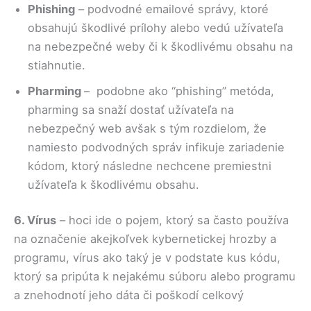
Phishing
– podvodné emailové správy, ktoré
obsahujú škodlivé prílohy alebo vedú užívateľa
na nebezpečné weby či k škodlivému obsahu na
stiahnutie.
Pharming
– podobne ako “phishing” metóda,
pharming sa snaží dostať užívateľa na
nebezpečný web avšak s tým rozdielom, že
namiesto podvodných správ infikuje zariadenie
kódom, ktorý následne nechcene premiestni
užívateľa k škodlivému obsahu.
6. Vírus
– hoci ide o pojem, ktorý sa často používa
na označenie akejkoľvek kybernetickej hrozby a
programu, vírus ako taký je v podstate kus kódu,
ktorý sa pripúta k nejakému súboru alebo programu
a znehodnotí jeho dáta či poškodí celkový