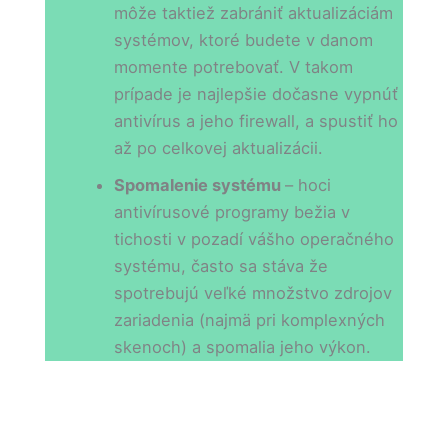
môže taktiež zabrániť aktualizáciám
systémov, ktoré budete v danom
momente potrebovať. V takom
prípade je najlepšie dočasne vypnúť
antivírus a jeho firewall, a spustiť ho
až po celkovej aktualizácii.
Spomalenie systému
– hoci
antivírusové programy bežia v
tichosti v pozadí vášho operačného
systému, často sa stáva že
spotrebujú veľké množstvo zdrojov
zariadenia (najmä pri komplexných
skenoch) a spomalia jeho výkon.