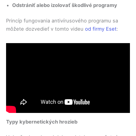
Odstrániť alebo izolovať škodlivé programy
Princíp fungovania antivírusového programu sa
môžete dozvedieť v tomto videu
od firmy Eset
:
Typy kybernetických hrozieb