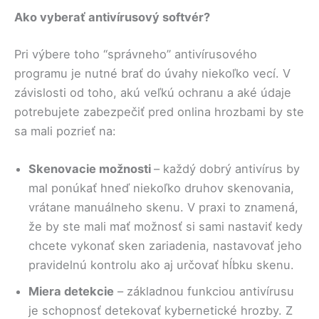
Ako vyberať antivírusový softvér?
Pri výbere toho “správneho” antivírusového
programu je nutné brať do úvahy niekoľko vecí. V
závislosti od toho, akú veľkú ochranu a aké údaje
potrebujete zabezpečiť pred onlina hrozbami by ste
sa mali pozrieť na:
Skenovacie možnosti
– každý dobrý antivírus by
mal ponúkať hneď niekoľko druhov skenovania,
vrátane manuálneho skenu. V praxi to znamená,
že by ste mali mať možnosť si sami nastaviť kedy
chcete vykonať sken zariadenia, nastavovať jeho
pravidelnú kontrolu ako aj určovať hĺbku skenu.
Miera detekcie
– základnou funkciou antivírusu
je schopnosť detekovať kybernetické hrozby. Z