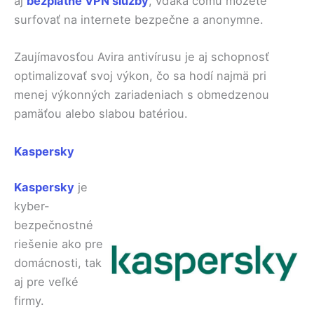
aj
bezplatné VPN služby
, vďaka čomu môžete
surfovať na internete bezpečne a anonymne.
Zaujímavosťou Avira antivírusu je aj schopnosť
optimalizovať svoj výkon, čo sa hodí najmä pri
menej výkonných zariadeniach s obmedzenou
pamäťou alebo slabou batériou.
Kaspersky
Kaspersky
je
kyber-
bezpečnostné
riešenie ako pre
domácnosti, tak
aj pre veľké
firmy.