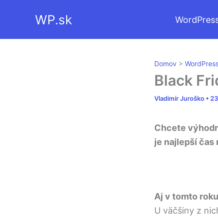
Preskočiť
WP.sk
WordPres
na
obsah
Domov
>
WordPres
Black Fr
Vladimír Juroško
•
23
Chcete výhodne
je najlepší ča
Aj v tomto rok
U väčšiny z nic