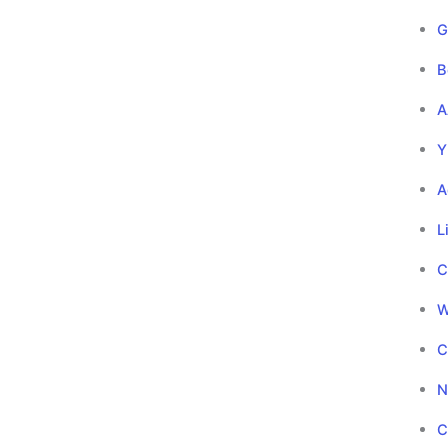
G
B
A
Y
A
L
C
W
C
N
C