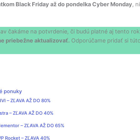
iatkom Black Friday až do pondelka Cyber Monday
, n
iav čakáme na potvrdenie, či budú platné aj tento rok
 priebežne aktualizovať.
Odporúčame pridať si túto
é ponuky
IVI – ZĽAVA AŽ DO 80%
stra – ZĽAVA AŽ DO 40%
lementor – ZĽAVA AŽ DO 65%
P Rocket – ZĽAVA 40%