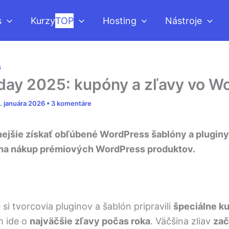
s
Kurzy
TOP
Hosting
Nástroje
s
iday 2025: kupóny a zľavy vo W
. januára 2026
•
3 komentáre
jšie získať obľúbené WordPress šablóny a pluginy
s na nákup prémiových WordPress produktov.
u
si tvorcovia pluginov a šablón pripravili
špeciálne k
h ide o
najväčšie zľavy počas roka
. Väčšina zliav
zač