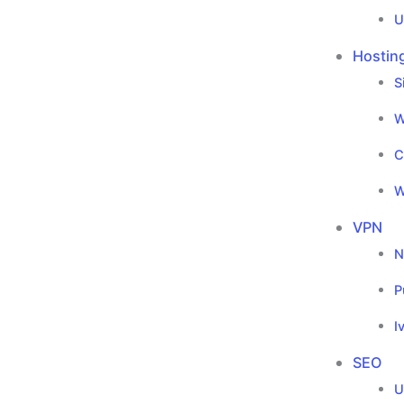
U
Hostin
S
W
C
W
VPN
N
P
I
SEO
U