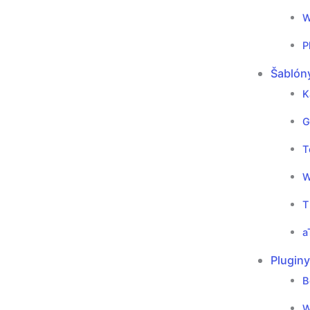
W
P
Šablón
K
G
T
W
T
a
Pluginy
B
W