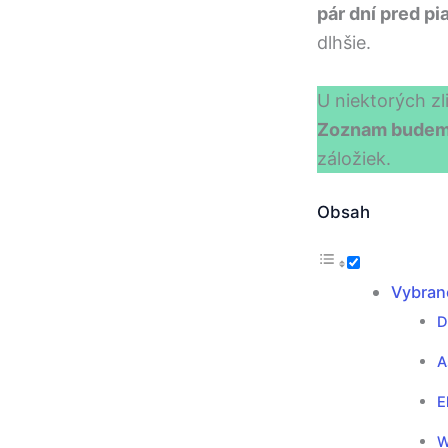
pár dní pred p
dlhšie.
U niektorých zl
Zoznam budeme
záložiek.
Obsah
Vybran
D
A
E
W