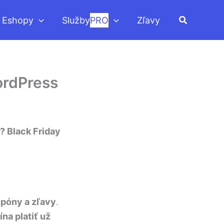
Hľadať
Eshopy
Služby
PRO
Zľavy
ordPress
? Black Friday
upóny a zľavy
.
ína platiť už