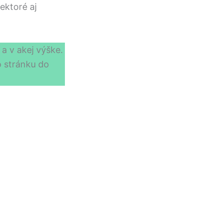
iektoré aj
 a v akej výške.
 stránku do