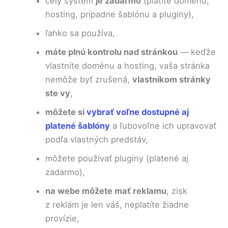
celý systém
je zadarmo
(platíte doménu,
hosting, prípadne šablónu a pluginy),
ľahko sa používa,
máte plnú kontrolu nad stránkou
— keďže
vlastníte doménu a hosting, vaša stránka
nemôže byť zrušená,
vlastníkom stránky
ste vy
,
môžete si
vybrať voľne dostupné aj
platené šablóny
a ľubovoľne ich upravovať
podľa vlastných predstáv,
môžete používať pluginy (platené aj
zadarmo),
na webe môžete mať reklamu
, zisk
z reklám je len váš, neplatíte žiadne
provízie,