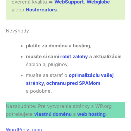
overenú kvalitu ➡️
WebSupport
,
Webglobe
alebo
Hostcreators
.
Nevýhody
platíte za doménu a hosting
,
musíte si sami
robiť zálohy
a aktualizácie
šablón aj pluginov,
musíte sa starať o
optimalizáciu vašej
stránky
,
ochranu pred SPAMom
a podobne.
Nezabudnite: Pre vytvorenie stránky s WP.org
potrebujete
vlastnú doménu
a
web hosting
.
WordPress.com