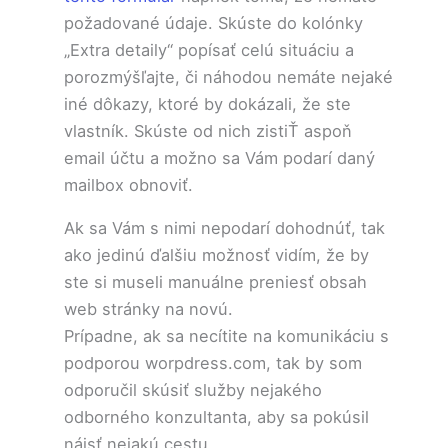
požadované údaje. Skúste do kolónky
„Extra detaily“ popísať celú situáciu a
porozmýšľajte, či náhodou nemáte nejaké
iné dôkazy, ktoré by dokázali, že ste
vlastník. Skúste od nich zistiŤ aspoň
email účtu a možno sa Vám podarí daný
mailbox obnoviť.
Ak sa Vám s nimi nepodarí dohodnúť, tak
ako jedinú ďalšiu možnosť vidím, že by
ste si museli manuálne preniesť obsah
web stránky na novú.
Prípadne, ak sa necítite na komunikáciu s
podporou worpdress.com, tak by som
odporučil skúsiť služby nejakého
odborného konzultanta, aby sa pokúsil
nájsť nejakú cestu.