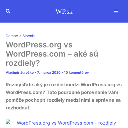
Preskočiť
Hľadať
WP.sk
na
obsah
Domov
>
Slovník
WordPress.org vs
WordPress.com – aké sú
rozdiely?
Vladimír Juroško
•
7. marca 2020
•
10 komentárov
Rozmýšľate aký je rozdiel medzi WordPress.org vs
WordPress.com?
Toto podrobné porovnanie vám
pomôže pochopiť rozdiely medzi nimi a správne sa
rozhodnúť.