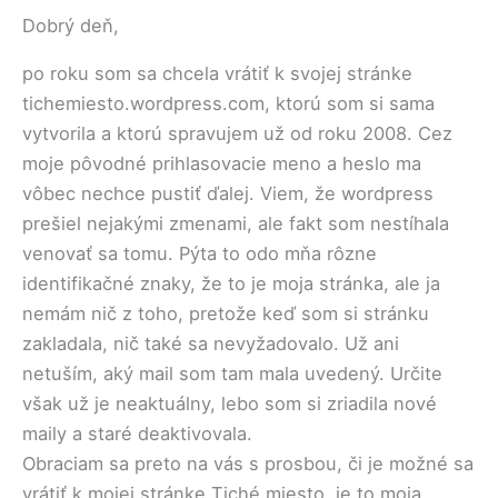
Dobrý deň,
po roku som sa chcela vrátiť k svojej stránke
tichemiesto.wordpress.com, ktorú som si sama
vytvorila a ktorú spravujem už od roku 2008. Cez
moje pôvodné prihlasovacie meno a heslo ma
vôbec nechce pustiť ďalej. Viem, že wordpress
prešiel nejakými zmenami, ale fakt som nestíhala
venovať sa tomu. Pýta to odo mňa rôzne
identifikačné znaky, že to je moja stránka, ale ja
nemám nič z toho, pretože keď som si stránku
zakladala, nič také sa nevyžadovalo. Už ani
netuším, aký mail som tam mala uvedený. Určite
však už je neaktuálny, lebo som si zriadila nové
maily a staré deaktivovala.
Obraciam sa preto na vás s prosbou, či je možné sa
vrátiť k mojej stránke Tiché miesto, je to moja