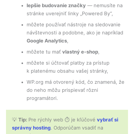
lepšie budovanie značky
— nemusíte na
stránke uverejniť linky „Powered By“,
môžete používať nástroje na sledovanie
návštevnosti a podobne, ako je napríklad
Google Analytics
,
môžete tu mať
vlastný e-shop
,
môžete si účtovať platby za prístup
k platenému obsahu vašej stránky,
WP.org má otvorený kód, čo znamená, že
do neho môžu prispievať rôzni
programátori.
💡
Tip:
Pre rýchly web ⏱ je kľúčové
vybrať si
správny hosting
. Odporúčam vsadiť na