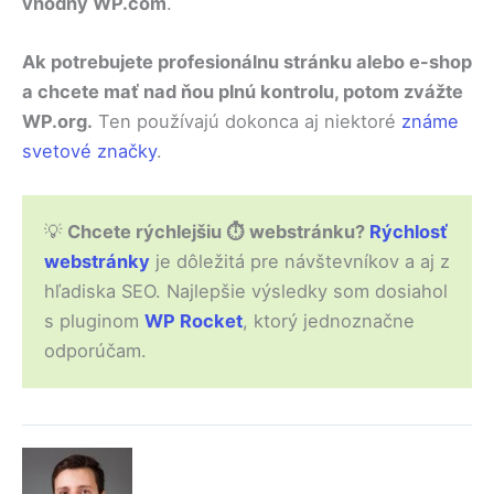
vhodný WP.com
.
Ak potrebujete profesionálnu stránku alebo e-shop
a chcete mať nad ňou plnú kontrolu, potom zvážte
WP.org.
Ten používajú dokonca aj niektoré
známe
svetové značky
.
💡
Chcete rýchlejšiu ⏱ webstránku?
Rýchlosť
webstránky
je dôležitá pre návštevníkov a aj z
hľadiska SEO. Najlepšie výsledky som dosiahol
s pluginom
WP Rocket
, ktorý jednoznačne
odporúčam.